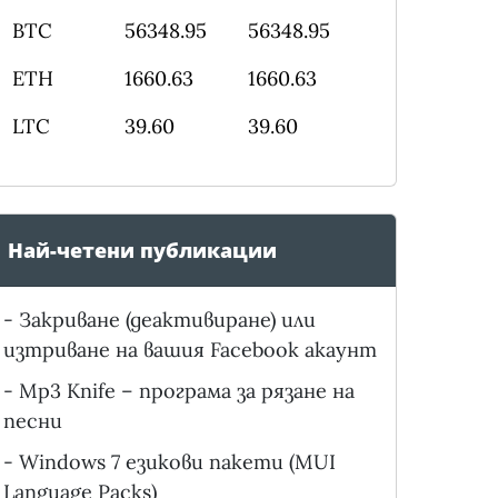
BTC
56348.95
56348.95
ETH
1660.63
1660.63
LTC
39.60
39.60
Най-четени публикации
-
Закриване (деактивиране) или
изтриване на вашия Facebook акаунт
-
Mp3 Knife – програма за рязане на
песни
-
Windows 7 езикови пакети (MUI
Language Packs)