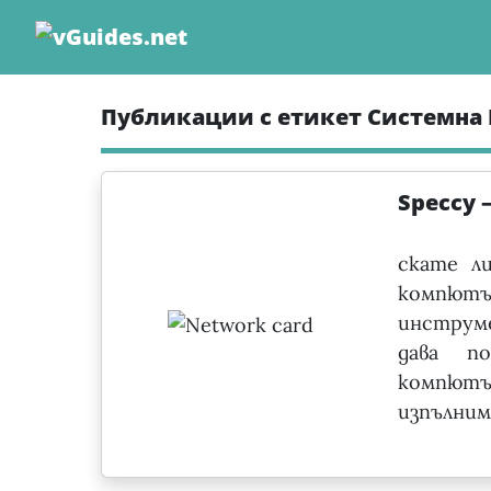
Skip
to
content
Публикации с етикет Системн
Speccy 
скате л
компют
инструм
дава п
компютъ
изпълним