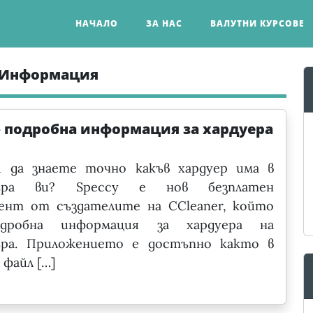
НАЧАЛО
ЗА НАС
ВАЛУТНИ КУРСОВЕ
а Информация
– подробна информация за хардуера
и да знаете точно какъв хардуер има в
ъра ви? Speccy е нов безплатен
ент от създателите на CCleaner, който
одробна информация за хардуера на
ра. Приложението е достъпно както в
 файл […]