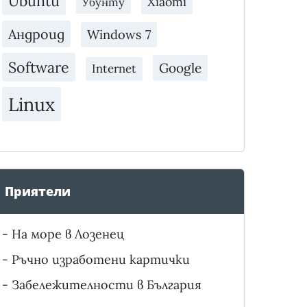
Ubuntu
Xiaomi
Убунту
Андроид
Windows 7
Software
Google
Internet
Linux
Приятели
-
На море в Лозенец
-
Ръчно изработени картички
-
Забележителности в България