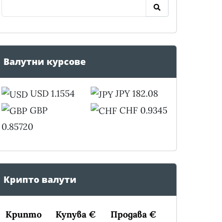
Валутни курсове
USD 1.1554
JPY 182.08
GBP
CHF 0.9345
0.85720
Крипто валути
Крипто
Купува €
Продава €