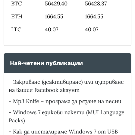
BTC
56429.40
56428.37
ETH
1664.55
1664.55
LTC
40.07
40.07
Най-четени публикации
-
Закриване (деактивиране) или изтриване
на вашия Facebook акаунт
-
Mp3 Knife – програма за рязане на песни
-
Windows 7 езикови пакети (MUI Language
Packs)
-
Как да инсталираме Windows 7 от USB