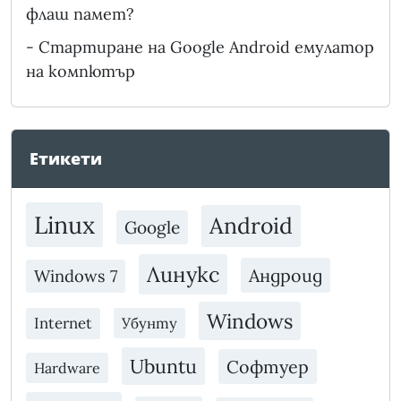
флаш памет?
-
Стартиране на Google Android емулатор
на компютър
Етикети
Linux
Android
Google
Линукс
Андроид
Windows 7
Windows
Internet
Убунту
Ubuntu
Софтуер
Hardware