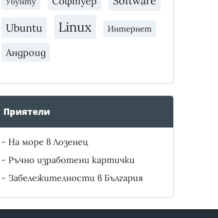
Software
Софтуер
Убунту
Linux
Ubuntu
Интернет
Андроид
Приятели
-
На море в Лозенец
-
Ръчно изработени картички
-
Забележителности в България