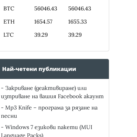
BTC
56046.43
56046.43
ETH
1654.57
1655.33
LTC
39.29
39.29
Най-четени публикации
-
Закриване (деактивиране) или
изтриване на вашия Facebook акаунт
-
Mp3 Knife – програма за рязане на
песни
-
Windows 7 езикови пакети (MUI
Language Packs)