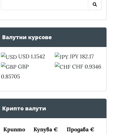
Валутни курсове
USD 1.1542
JPY 182.17
GBP
CHF 0.9346
0.85705
Крипто валути
Крипто
Купува €
Продава €