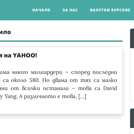
НАЧАЛО
ЗА НАС
ВАЛУТНИ КУРСОВЕ
ило
я на YAHOO!
има много милиардери – според последни
 са около 580. Но двама от тях са малко
чни от всички останали – това са David
rry Yang. А различното е това, […]