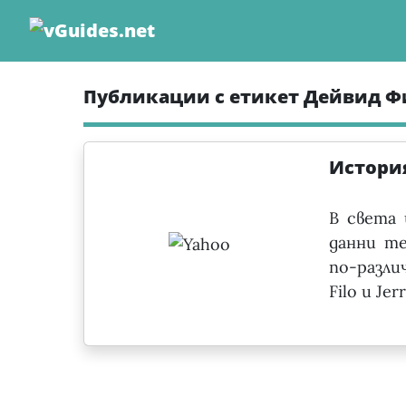
Skip
to
content
Публикации с етикет Дейвид Ф
Истори
В света 
данни те
по-разли
Filo и Je