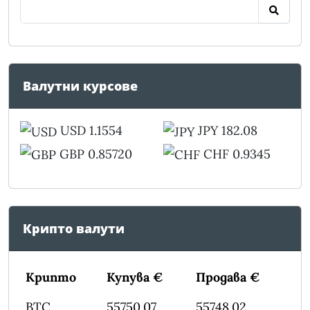
Валутни курсове
USD 1.1554
JPY 182.08
GBP 0.85720
CHF 0.9345
Крипто валути
Крипто
Купува €
Продава €
BTC
55750.07
55748.02