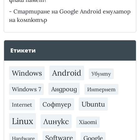
-
Стартиране на Google Android емулатор
на компютър
Етикети
Android
Windows
Убунту
Андроид
Windows 7
Интернет
Ubuntu
Софтуер
Internet
Linux
Линукс
Xiaomi
Software
Google
Hardware