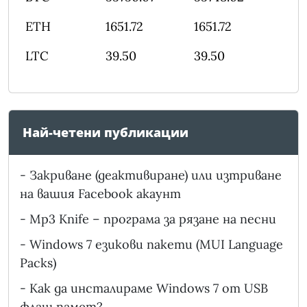
ETH
1651.72
1651.72
LTC
39.50
39.50
Най-четени публикации
-
Закриване (деактивиране) или изтриване
на вашия Facebook акаунт
-
Mp3 Knife – програма за рязане на песни
-
Windows 7 езикови пакети (MUI Language
Packs)
-
Как да инсталираме Windows 7 от USB
флаш памет?