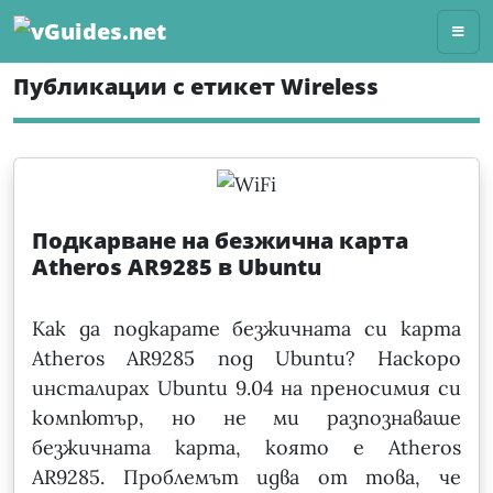
Skip
to
content
Публикации с етикет Wireless
Подкарване на безжична карта
Atheros AR9285 в Ubuntu
Как да подкарате безжичната си карта
Atheros AR9285 под Ubuntu? Наскоро
инсталирах Ubuntu 9.04 на преносимия си
компютър, но не ми разпознаваше
безжичната карта, която е Atheros
AR9285. Проблемът идва от това, че