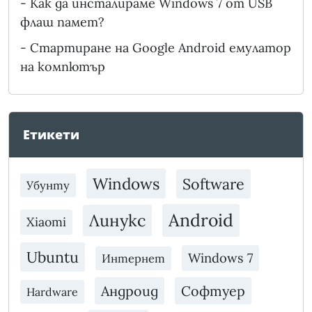
-
Как да инсталираме Windows 7 от USB
флаш памет?
-
Стартиране на Google Android емулатор
на компютър
Етикети
Windows
Software
Убунту
Android
Линукс
Xiaomi
Ubuntu
Windows 7
Интернет
Андроид
Софтуер
Hardware