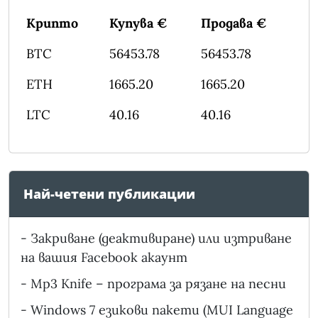
Крипто
Купува €
Продава €
BTC
56453.78
56453.78
ETH
1665.20
1665.20
LTC
40.16
40.16
Най-четени публикации
-
Закриване (деактивиране) или изтриване
на вашия Facebook акаунт
-
Mp3 Knife – програма за рязане на песни
-
Windows 7 езикови пакети (MUI Language