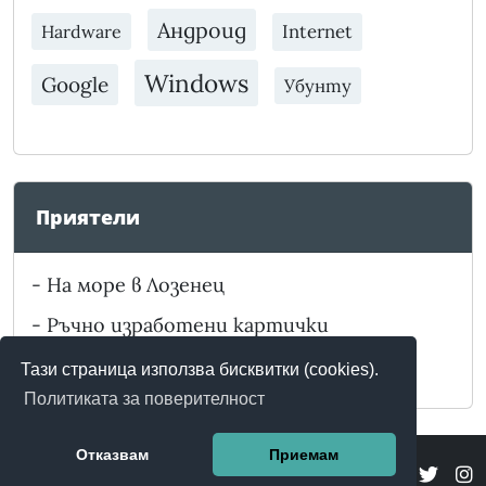
Андроид
Internet
Hardware
Windows
Google
Убунту
Приятели
-
На море в Лозенец
-
Ръчно изработени картички
-
Забележителности в България
Тази страница използва бисквитки (cookies).
Политиката за поверителност
Отказвам
Приемам