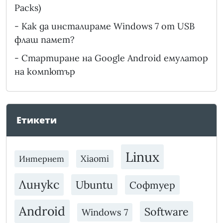
Packs)
-
Как да инсталираме Windows 7 от USB
флаш памет?
-
Стартиране на Google Android емулатор
на компютър
Етикети
Linux
Xiaomi
Интернет
Линукс
Ubuntu
Софтуер
Android
Software
Windows 7