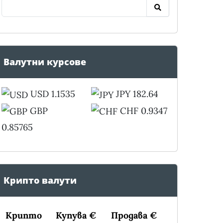
Валутни курсове
USD 1.1535
JPY 182.64
GBP
CHF 0.9347
0.85765
Крипто валути
Крипто
Купува €
Продава €