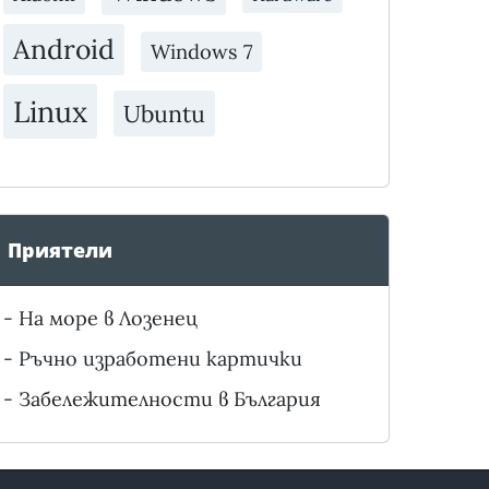
Android
Windows 7
Linux
Ubuntu
Приятели
-
На море в Лозенец
-
Ръчно изработени картички
-
Забележителности в България