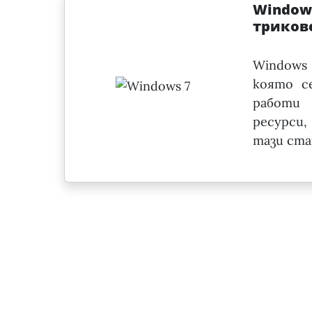
Windows
триков
Windows
която се
работи 
ресурси,
тази ста