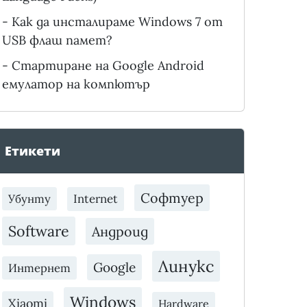
-
Как да инсталираме Windows 7 от
USB флаш памет?
-
Стартиране на Google Android
емулатор на компютър
Етикети
Софтуер
Убунту
Internet
Software
Андроид
Линукс
Google
Интернет
Windows
Xiaomi
Hardware