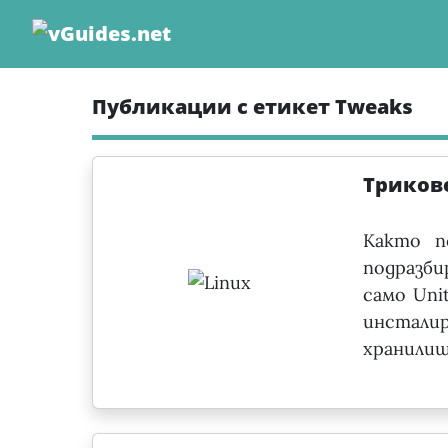
Skip
to
content
Публикации с етикет Tweaks
Трикове
Както п
подразби
само Uni
инстал
хранилища