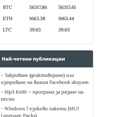
BTC
56317.86
56315.61
ETH
1663.38
1663.44
LTC
39.63
39.63
Най-четени публикации
-
Закриване (деактивиране) или
изтриване на вашия Facebook акаунт
-
Mp3 Knife – програма за рязане на
песни
-
Windows 7 езикови пакети (MUI
Language Packs)