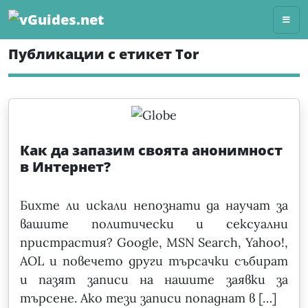
Skip
to
content
Публикации с етикет Tor
Как да запазим своята анонимност
в Интернет?
Бихте ли искали непознати да научат за
вашите политически и сексуални
пристрастия? Google, MSN Search, Yahoo!,
AOL и повечето други търсачки събират
и пазят записи на нашите заявки за
търсене. Ако тези записи попаднат в […]