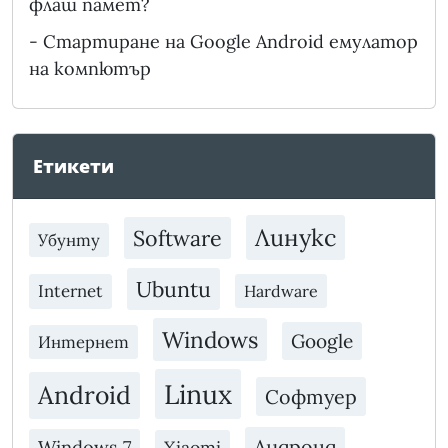
флаш памет?
-
Стартиране на Google Android емулатор
на компютър
Етикети
Линукс
Software
Убунту
Ubuntu
Internet
Hardware
Windows
Google
Интернет
Linux
Android
Софтуер
Андроид
Windows 7
Xiaomi