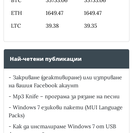
BTC
55753.06
55753.06
ETH
1649.47
1649.47
LTC
39.38
39.35
Най-четени публикации
-
Закриване (деактивиране) или изтриване
на вашия Facebook акаунт
-
Mp3 Knife – програма за рязане на песни
-
Windows 7 езикови пакети (MUI Language
Packs)
-
Как да инсталираме Windows 7 от USB