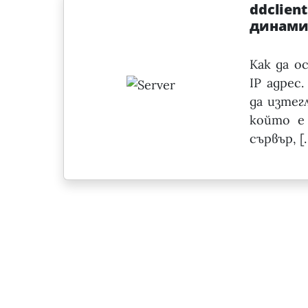
ddclien
динамич
Как да о
IP адрес
да изтег
който е
сървър, [