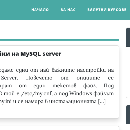
НАЧАЛО
ЗА НАС
ВАЛУТНИ КУРСОВЕ
ки на MySQL server
едаме едни от най-важните настройки на
Server. Повечето от опциите се
лират от един текстов файл. Под
D той е /etc/my.cnf, а под Windows файлът
my.ini и се намира в инсталационната […]