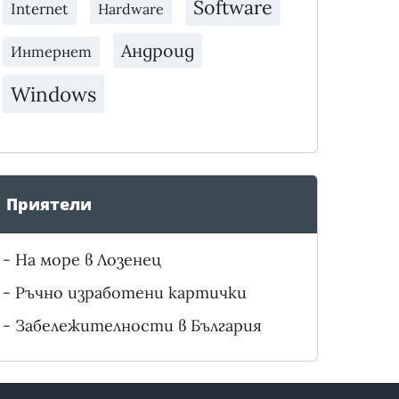
Software
Internet
Hardware
Андроид
Интернет
Windows
Приятели
-
На море в Лозенец
-
Ръчно изработени картички
-
Забележителности в България