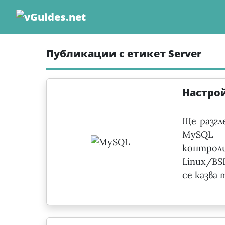
Skip
to
content
Публикации с етикет Server
Настрой
Ще разгл
MySQL 
контро
Linux/BS
се казва 