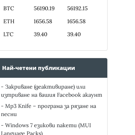
BTC
56190.19
56192.15
ETH
1656.58
1656.58
LTC
39.40
39.40
Най-четени публикации
-
Закриване (деактивиране) или
изтриване на вашия Facebook акаунт
-
Mp3 Knife – програма за рязане на
песни
-
Windows 7 езикови пакети (MUI
Language Packs)