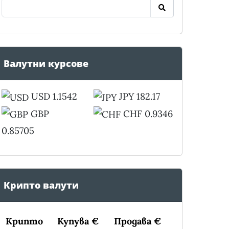
Валутни курсове
USD 1.1542
JPY 182.17
GBP
CHF 0.9346
0.85705
Крипто валути
Крипто
Купува €
Продава €