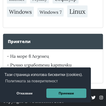
Linux
Windows
Windows 7
Приятели
-
На море в Лозенец
-
Ръчно изработени картички
-
Забележителности в България
Тази страница използва бисквитки (cookies).
Политиката за поверителност
Отказвам
Приемам
Copyright © vGuides.net 2026