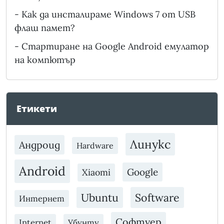
-
Как да инсталираме Windows 7 от USB
флаш памет?
-
Стартиране на Google Android емулатор
на компютър
Етикети
Линукс
Андроид
Hardware
Android
Google
Xiaomi
Ubuntu
Software
Интернет
Софтуер
Internet
Убунту