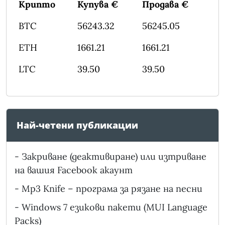
Крипто
Купува €
Продава €
BTC
56243.32
56245.05
ETH
1661.21
1661.21
LTC
39.50
39.50
Най-четени публикации
-
Закриване (деактивиране) или изтриване
на вашия Facebook акаунт
-
Mp3 Knife – програма за рязане на песни
-
Windows 7 езикови пакети (MUI Language
Packs)