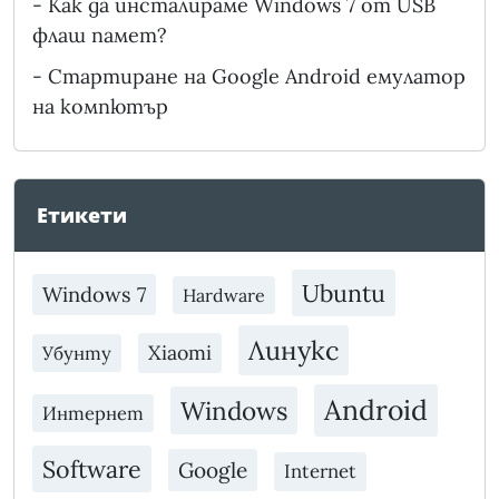
-
Как да инсталираме Windows 7 от USB
флаш памет?
-
Стартиране на Google Android емулатор
на компютър
Етикети
Ubuntu
Windows 7
Hardware
Линукс
Xiaomi
Убунту
Android
Windows
Интернет
Software
Google
Internet