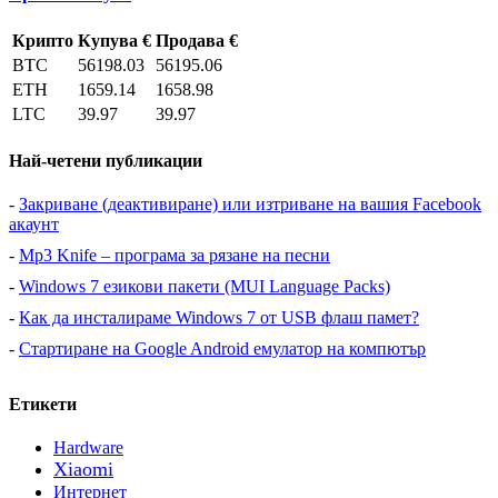
Крипто
Купува €
Продава €
BTC
56198.03
56195.06
ETH
1659.14
1658.98
LTC
39.97
39.97
Най-четени публикации
-
Закриване (деактивиране) или изтриване на вашия Facebook
акаунт
-
Mp3 Knife – програма за рязане на песни
-
Windows 7 езикови пакети (MUI Language Packs)
-
Как да инсталираме Windows 7 от USB флаш памет?
-
Стартиране на Google Android емулатор на компютър
Етикети
Hardware
Xiaomi
Интернет