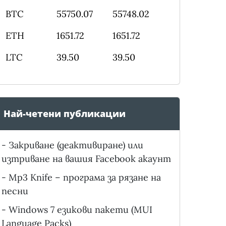
BTC
55750.07
55748.02
ETH
1651.72
1651.72
LTC
39.50
39.50
Най-четени публикации
-
Закриване (деактивиране) или
изтриване на вашия Facebook акаунт
-
Mp3 Knife – програма за рязане на
песни
-
Windows 7 езикови пакети (MUI
Language Packs)