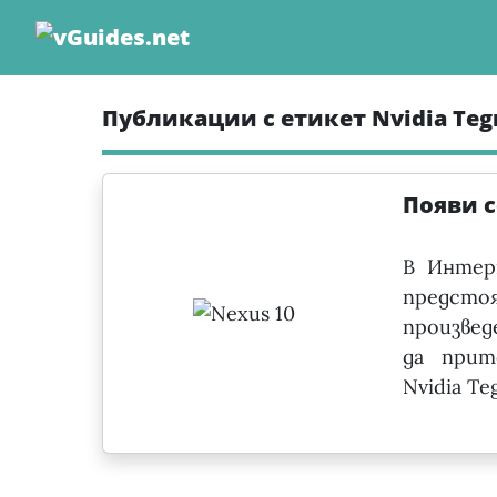
Skip
to
content
Публикации с етикет Nvidia Teg
Появи с
В Интер
предсто
произвед
да прит
Nvidia Te