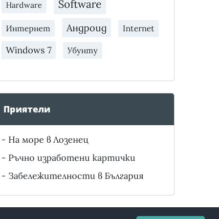
Software
Hardware
Андроид
Интернет
Internet
Windows 7
Убунту
Приятели
-
На море в Лозенец
-
Ръчно изработени картички
-
Забележителности в България