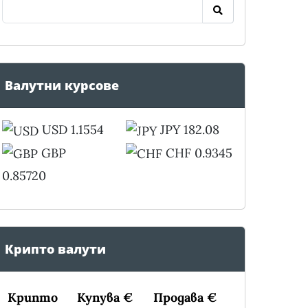
Валутни курсове
USD 1.1554
JPY 182.08
GBP
CHF 0.9345
0.85720
Крипто валути
Крипто
Купува €
Продава €