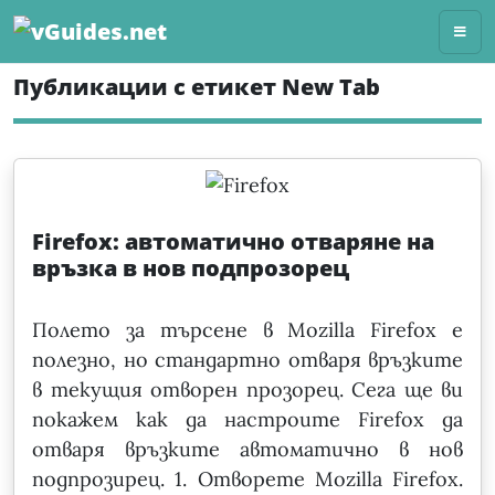
Skip
to
content
Публикации с етикет New Tab
Firefox: автоматично отваряне на
връзка в нов подпрозорец
Полето за търсене в Mozilla Firefox е
полезно, но стандартно отваря връзките
в текущия отворен прозорец. Сега ще ви
покажем как да настроите Firefox да
отваря връзките автоматично в нов
подпрозирец. 1. Отворете Mozilla Firefox.