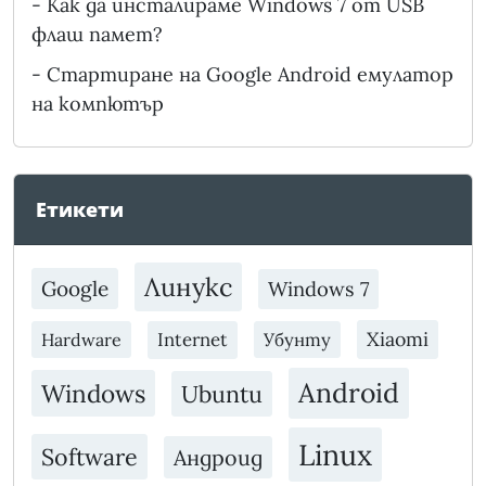
-
Как да инсталираме Windows 7 от USB
флаш памет?
-
Стартиране на Google Android емулатор
на компютър
Етикети
Линукс
Google
Windows 7
Xiaomi
Internet
Убунту
Hardware
Android
Windows
Ubuntu
Linux
Software
Андроид