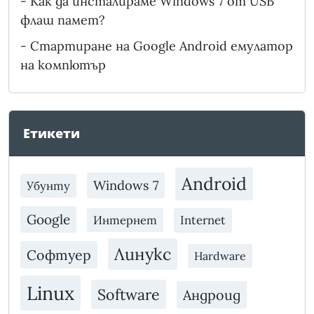
-
Как да инсталираме Windows 7 от USB
флаш памет?
-
Стартиране на Google Android емулатор
на компютър
Етикети
Android
Windows 7
Убунту
Google
Интернет
Internet
Линукс
Софтуер
Hardware
Linux
Software
Андроид