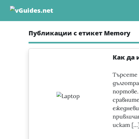
Skip
to
content
Публикации с етикет Memory
Как да
Търсете
дълготр
портов
сравните
ежеднев
привлич
искат […