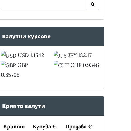
Валутни курсове
USD 1.1542
JPY 182.17
GBP
CHF 0.9346
0.85705
Крипто валути
Крипто
Купува €
Продава €