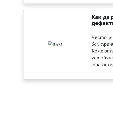
Как да 
дефект
Често л
без прич
Компют
устойчи
стават г