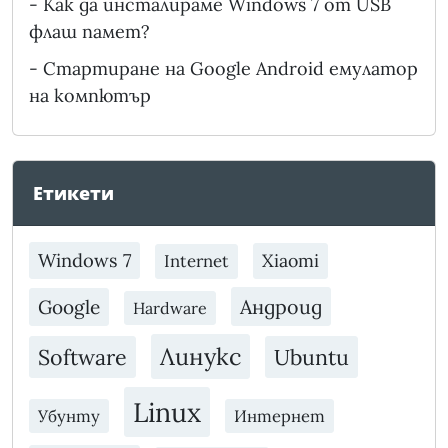
-
Как да инсталираме Windows 7 от USB
флаш памет?
-
Стартиране на Google Android емулатор
на компютър
Етикети
Windows 7
Xiaomi
Internet
Андроид
Google
Hardware
Линукс
Software
Ubuntu
Linux
Убунту
Интернет