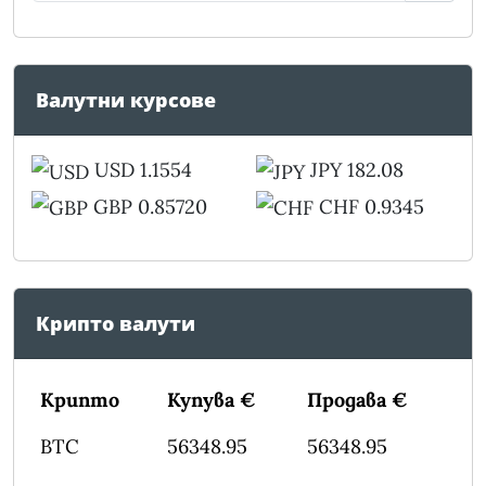
Валутни курсове
USD 1.1554
JPY 182.08
GBP 0.85720
CHF 0.9345
Крипто валути
Крипто
Купува €
Продава €
BTC
56348.95
56348.95