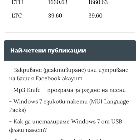
ETH
1660.63
1660.63
LTC
39.60
39.60
Най-четени публикации
-
Закриване (деактивиране) или изтриване
на вашия Facebook акаунт
-
Mp3 Knife – програма за рязане на песни
-
Windows 7 езикови пакети (MUI Language
Packs)
-
Как да инсталираме Windows 7 от USB
флаш памет?