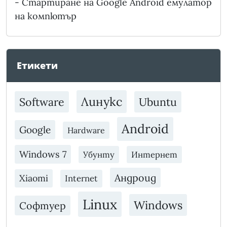
-
Стартиране на Google Android емулатор
на компютър
Етикети
Линукс
Software
Ubuntu
Android
Google
Hardware
Windows 7
Убунту
Интернет
Андроид
Xiaomi
Internet
Linux
Windows
Софтуер