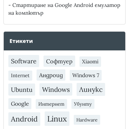
-
Стартиране на Google Android емулатор
на компютър
Етикети
Software
Софтуер
Xiaomi
Андроид
Windows 7
Internet
Линукс
Windows
Ubuntu
Google
Интернет
Убунту
Linux
Android
Hardware