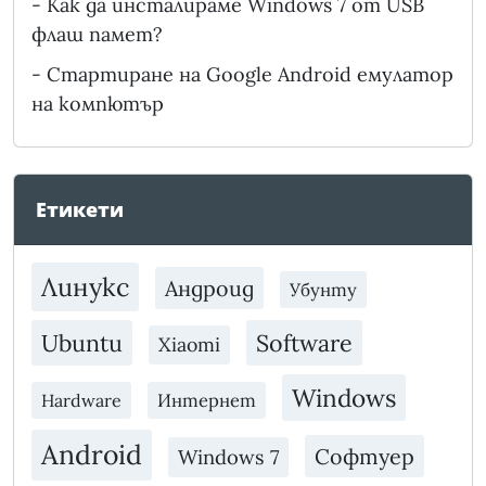
-
Как да инсталираме Windows 7 от USB
флаш памет?
-
Стартиране на Google Android емулатор
на компютър
Етикети
Линукс
Андроид
Убунту
Ubuntu
Software
Xiaomi
Windows
Интернет
Hardware
Android
Софтуер
Windows 7