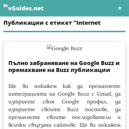
Skip
to
content
Публикации с етикет "Internet
Пълно забраняване на Google Buzz и
премахване на Buzz публикации
Ще ви покажем как да премахнете
интеграцията на Google Buzz с Gmail, да
изтриете своя Google профил, да
изтриете своите Buzz постове, да
премахнете своите последователи и
всички свързани сайтове. Ще ви покажем