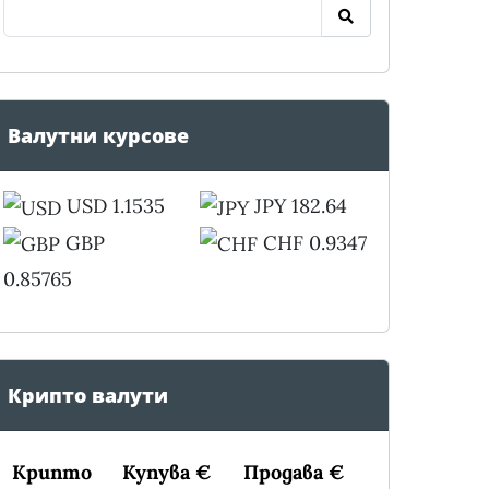
Валутни курсове
USD 1.1535
JPY 182.64
GBP
CHF 0.9347
0.85765
Крипто валути
Крипто
Купува €
Продава €