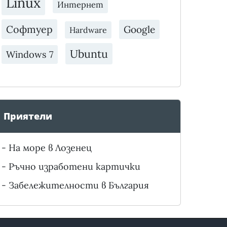
Linux
Интернет
Софтуер
Google
Hardware
Ubuntu
Windows 7
Приятели
-
На море в Лозенец
-
Ръчно изработени картички
-
Забележителности в България