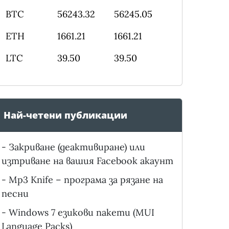
BTC
56243.32
56245.05
ETH
1661.21
1661.21
LTC
39.50
39.50
Най-четени публикации
-
Закриване (деактивиране) или
изтриване на вашия Facebook акаунт
-
Mp3 Knife – програма за рязане на
песни
-
Windows 7 езикови пакети (MUI
Language Packs)