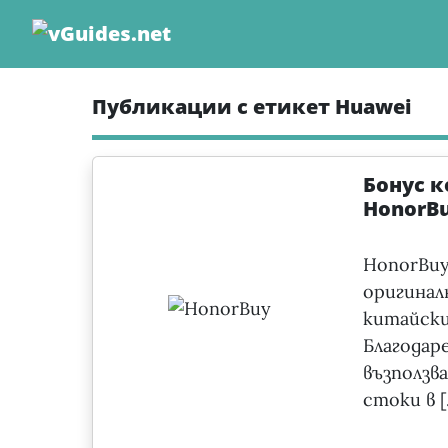
Skip
to
content
Публикации с етикет Huawei
Бонус к
HonorB
HonorBu
оригина
китайск
Благода
възполз
стоки в [