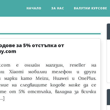
НАЧАЛО
ЗА НАС
ВАЛУТНИ КУРСОВЕ
одове за 5% отстъпка от
uy.com
y.com е онлайн магазин, reseller на
лни Xiaomi мобилни телефон и други
и марки като Meizu, Huawei и OnePlus.
рение на следващите кодове може да се
вате от 5% отстъпка, валидна за всички
…]