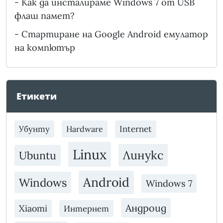
-
Как да инсталираме Windows 7 от USB
флаш памет?
-
Стартиране на Google Android емулатор
на компютър
Етикети
Убунту
Internet
Hardware
Linux
Линукс
Ubuntu
Android
Windows
Windows 7
Андроид
Xiaomi
Интернет