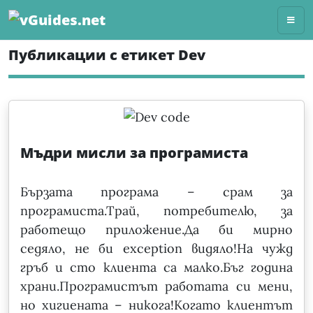
Skip
to
content
Публикации с етикет Dev
Мъдри мисли за програмиста
Бързата програма – срам за
програмиста.Трай, потребителю, за
работещо приложение.Да би мирно
седяло, не би exception видяло!На чужд
гръб и сто клиента са малко.Бъг година
храни.Програмистът работата си мени,
но хигиената – никога!Когато клиентът