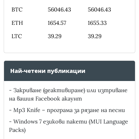
BTC
56046.43
56046.43
ETH
1654.57
1655.33
LTC
39.29
39.29
Най-четени публикации
-
Закриване (деактивиране) или изтриване
на вашия Facebook акаунт
-
Mp3 Knife – програма за рязане на песни
-
Windows 7 езикови пакети (MUI Language
Packs)