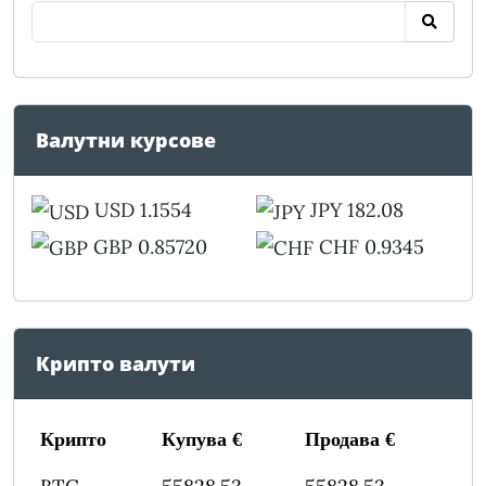
Валутни курсове
USD 1.1554
JPY 182.08
GBP 0.85720
CHF 0.9345
Крипто валути
Крипто
Купува €
Продава €