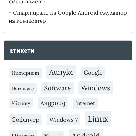
флаш памет?
-
Стартиране на Google Android емулатор
на компютър
Етикети
Линукс
Google
Интернет
Windows
Software
Hardware
Андроид
Убунту
Internet
Linux
Софтуер
Windows 7
Android