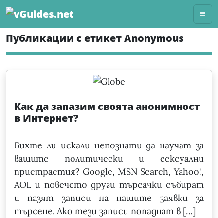
Skip
to
content
Публикации с етикет Anonymous
Как да запазим своята анонимност
в Интернет?
Бихте ли искали непознати да научат за
вашите политически и сексуални
пристрастия? Google, MSN Search, Yahoo!,
AOL и повечето други търсачки събират
и пазят записи на нашите заявки за
търсене. Ако тези записи попаднат в […]