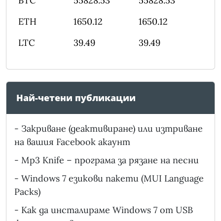
BTC
55828.53
55828.53
ETH
1650.12
1650.12
LTC
39.49
39.49
Най-четени публикации
-
Закриване (деактивиране) или изтриване
на вашия Facebook акаунт
-
Mp3 Knife – програма за рязане на песни
-
Windows 7 езикови пакети (MUI Language
Packs)
-
Как да инсталираме Windows 7 от USB