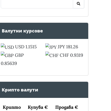
Валутни курсове
USD 1.1515
JPY 181.26
GBP
CHF 0.9319
0.85639
Крипто валути
Крипто
Купува €
Продава €