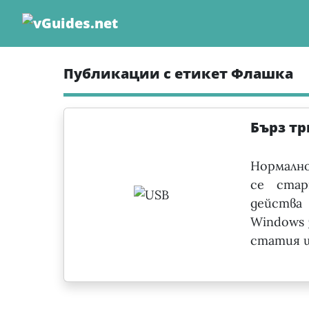
Skip
to
content
Публикации с етикет Флашка
Бърз тр
Нормалн
се стар
действа
Windows 
статия щ