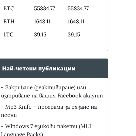
BTC
55834.77
55834.77
ETH
1648.11
1648.11
LTC
39.15
39.15
Най-четени публикации
-
Закриване (деактивиране) или
изтриване на вашия Facebook акаунт
-
Mp3 Knife – програма за рязане на
песни
-
Windows 7 езикови пакети (MUI
Language Packs)