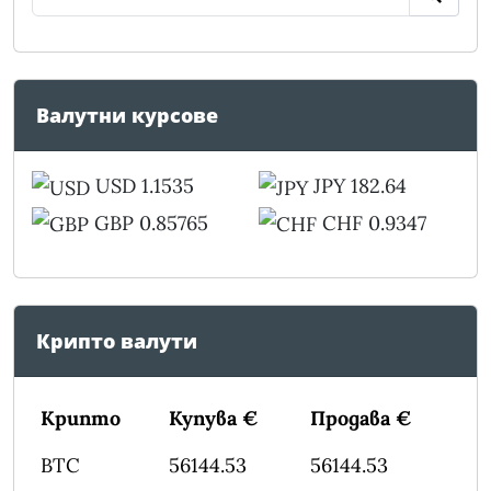
Валутни курсове
USD 1.1535
JPY 182.64
GBP 0.85765
CHF 0.9347
Крипто валути
Крипто
Купува €
Продава €
BTC
56144.53
56144.53