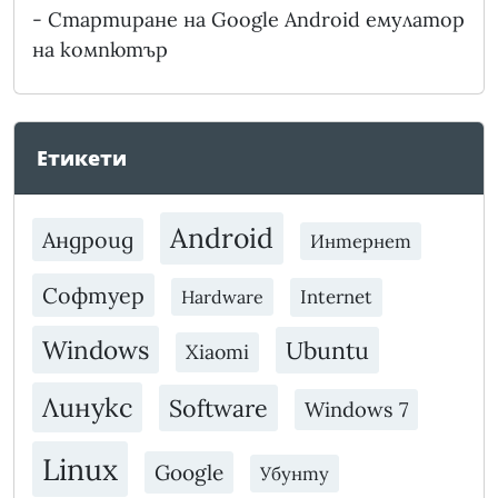
-
Стартиране на Google Android емулатор
на компютър
Етикети
Android
Андроид
Интернет
Софтуер
Internet
Hardware
Windows
Ubuntu
Xiaomi
Линукс
Software
Windows 7
Linux
Google
Убунту