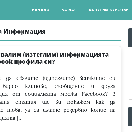
НАЧАЛО
ЗА НАС
ВАЛУТНИ КУРСОВЕ
на Информация
 свалим (изтеглим) информацията
book профила си?
и да свалите (изтеглите) всичките си
 видео клипове, съобщение и друга
ция от социалната мрежа Facebook? В
щата статия ще ви покажем как да
те това, за да имате резервно копие на
ията […]