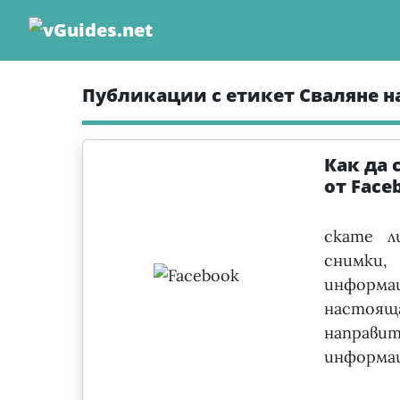
Skip
to
content
Публикации с етикет Сваляне 
Как да
от Face
скате л
снимки,
информа
настоя
направи
информац