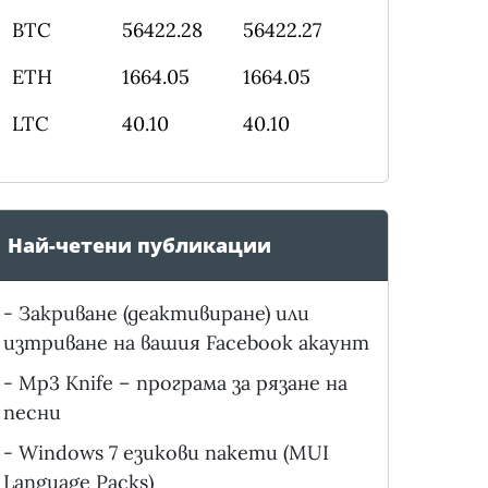
BTC
56422.28
56422.27
ETH
1664.05
1664.05
LTC
40.10
40.10
Най-четени публикации
-
Закриване (деактивиране) или
изтриване на вашия Facebook акаунт
-
Mp3 Knife – програма за рязане на
песни
-
Windows 7 езикови пакети (MUI
Language Packs)