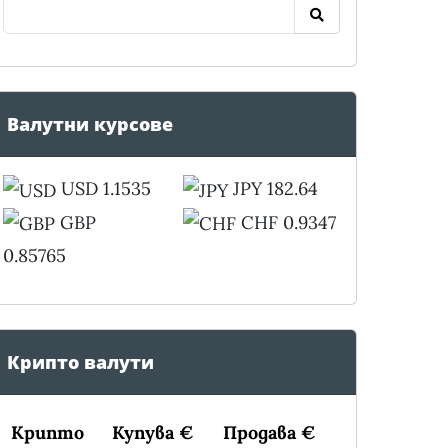
Валутни курсове
USD 1.1535
JPY 182.64
GBP
CHF 0.9347
0.85765
Крипто валути
Крипто
Купува €
Продава €