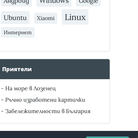
Windows
Андроид
Google
Linux
Ubuntu
Xiaomi
Интернет
Приятели
-
На море в Лозенец
-
Ръчно изработени картички
-
Забележителности в България