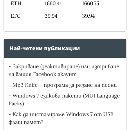
ETH
1660.41
1660.75
LTC
39.94
39.94
Най-четени публикации
-
Закриване (деактивиране) или изтриване
на вашия Facebook акаунт
-
Mp3 Knife – програма за рязане на песни
-
Windows 7 езикови пакети (MUI Language
Packs)
-
Как да инсталираме Windows 7 от USB
флаш памет?