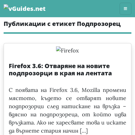
Skip
to
content
Публикации с етикет Подпрозорец
Firefox 3.6: Отваряне на новите
подпрозорци в края на лентата
С появата на Firefox 3.6, Mozilla промени
мястото, където се отварят новите
подпрозорци след натискане на връзка –
вдясно на подпрозореца, от който идва
връзката. Ако не харесвате това и искате
да върнете стария начин […]