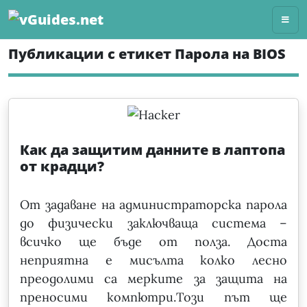
Skip
to
content
Публикации с етикет Парола на BIOS
Как да защитим данните в лаптопа
от крадци?
От задаване на администраторска парола
до физически заключваща система –
всичко ще бъде от полза. Доста
нeприятна e мисълта колко лесно
преодолими са мерките за защита на
преносими компютри.Toзи път ще