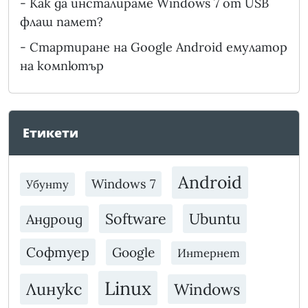
-
Как да инсталираме Windows 7 от USB
флаш памет?
-
Стартиране на Google Android емулатор
на компютър
Етикети
Android
Windows 7
Убунту
Software
Ubuntu
Андроид
Софтуер
Google
Интернет
Linux
Линукс
Windows