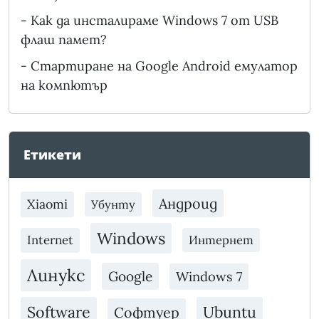
-
Как да инсталираме Windows 7 от USB
флаш памет?
-
Стартиране на Google Android емулатор
на компютър
Етикети
Андроид
Xiaomi
Убунту
Windows
Internet
Интернет
Линукс
Google
Windows 7
Software
Ubuntu
Софтуер