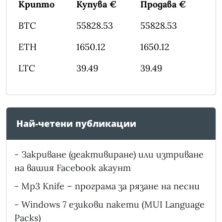
Крипто
Купува €
Продава €
BTC
55828.53
55828.53
ETH
1650.12
1650.12
LTC
39.49
39.49
Най-четени публикации
-
Закриване (деактивиране) или изтриване
на вашия Facebook акаунт
-
Mp3 Knife – програма за рязане на песни
-
Windows 7 езикови пакети (MUI Language
Packs)