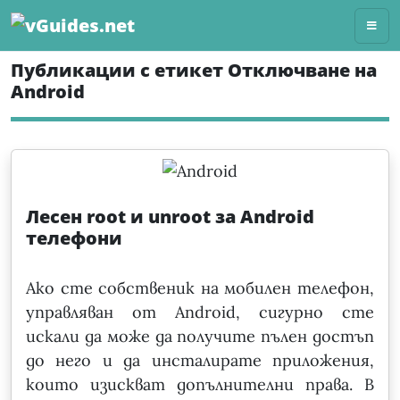
Skip
to
content
Публикации с етикет Отключване на
Android
Лесен root и unroot за Android
телефони
Ако сте собственик на мобилен телефон,
управляван от Android, сигурно сте
искали да може да получите пълен достъп
до него и да инсталирате приложения,
които изискват допълнителни права. В