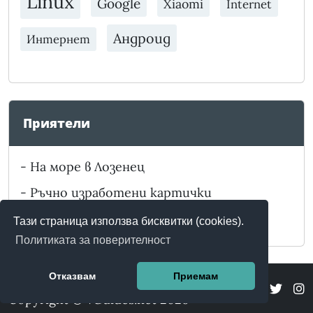
Linux
Google
Xiaomi
Internet
Андроид
Интернет
Приятели
-
На море в Лозенец
-
Ръчно изработени картички
-
Забележителности в България
Тази страница използва бисквитки (cookies).
Политиката за поверителност
Отказвам
Приемам
Copyright © vGuides.net 2026