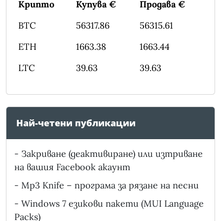
Крипто
Купува €
Продава €
BTC
56317.86
56315.61
ETH
1663.38
1663.44
LTC
39.63
39.63
Най-четени публикации
-
Закриване (деактивиране) или изтриване
на вашия Facebook акаунт
-
Mp3 Knife – програма за рязане на песни
-
Windows 7 езикови пакети (MUI Language
Packs)