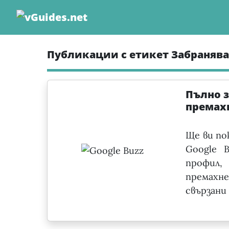
Skip
to
content
Публикации с етикет Забраняван
Пълно з
премах
Ще ви по
Google 
профил,
премахн
свързани 