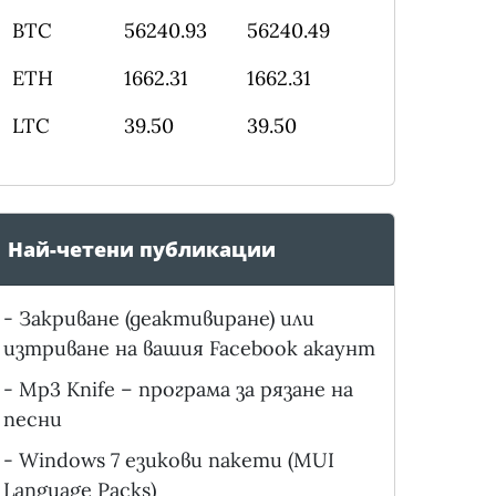
BTC
56240.93
56240.49
ETH
1662.31
1662.31
LTC
39.50
39.50
Най-четени публикации
-
Закриване (деактивиране) или
изтриване на вашия Facebook акаунт
-
Mp3 Knife – програма за рязане на
песни
-
Windows 7 езикови пакети (MUI
Language Packs)