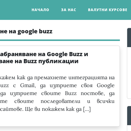
НАЧАЛО
ЗА НАС
ВАЛУТНИ КУРСОВЕ
е на google buzz
абраняване на Google Buzz и
ване на Buzz публикации
кажем как да премахнете интеграцията на
Buzz с Gmail, да изтриете своя Google
 да изтриете своите Buzz постове, да
ете своите последователи и всички
сайтове. Ще ви покажем как да […]