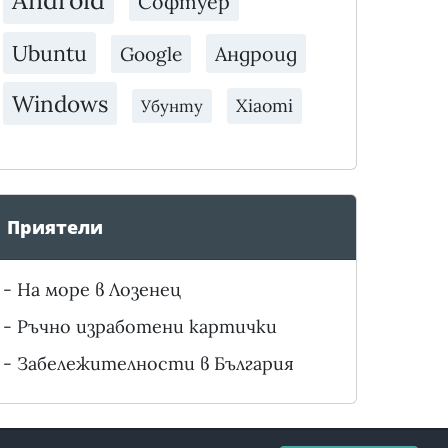
Android
Софтуер
Ubuntu
Андроид
Google
Windows
Xiaomi
Убунту
Приятели
-
На море в Лозенец
-
Ръчно изработени картички
-
Забележителности в България