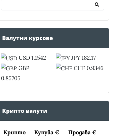
Валутни курсове
USD 1.1542
JPY 182.17
GBP
CHF 0.9346
0.85705
Крипто валути
Крипто
Купува €
Продава €