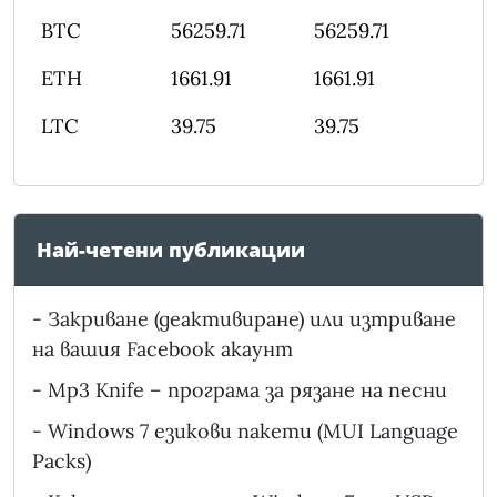
BTC
56259.71
56259.71
ETH
1661.91
1661.91
LTC
39.75
39.75
Най-четени публикации
-
Закриване (деактивиране) или изтриване
на вашия Facebook акаунт
-
Mp3 Knife – програма за рязане на песни
-
Windows 7 езикови пакети (MUI Language
Packs)