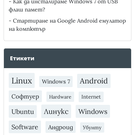
-
Как да инсталираме Windows 7 от USB
флаш памет?
-
Стартиране на Google Android емулатор
на компютър
Етикети
Linux
Android
Windows 7
Софтуер
Internet
Hardware
Линукс
Windows
Ubuntu
Software
Андроид
Убунту