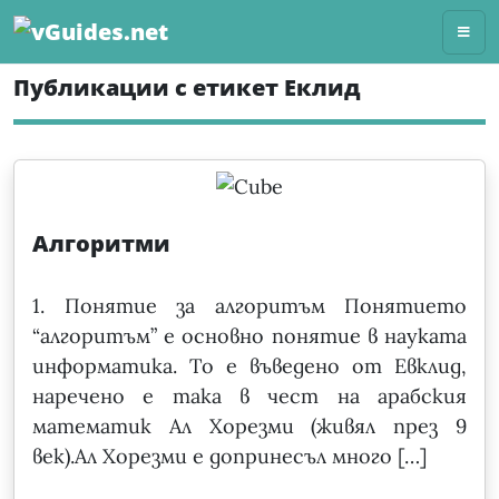
Skip
to
content
Публикации с етикет Еклид
Алгоритми
1. Понятие за алгоритъм Понятието
“алгоритъм” е основно понятие в науката
информатика. То е въведено от Евклид,
наречено е така в чест на арабския
математик Ал Хорезми (живял през 9
век).Ал Хорезми е допринесъл много […]