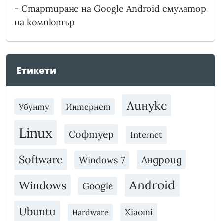
-
Стартиране на Google Android емулатор
на компютър
Етикети
Линукс
Убунту
Интернет
Linux
Софтуер
Internet
Software
Андроид
Windows 7
Android
Windows
Google
Ubuntu
Xiaomi
Hardware