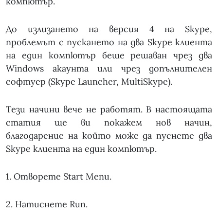
компютър.
До излизането на версия 4 на Skype,
проблемът с пускането на два Skype клиента
на един компютър беше решаван чрез два
Windows акаунта или чрез допълнителен
софтуер (Skype Launcher, MultiSkype).
Тези начини вече не работят. В настоящата
статия ще ви покажем нов начин,
благодарение на който може да пуснете два
Skype клиента на един компютър.
1. Отворете Start Menu.
2. Натиснете Run.