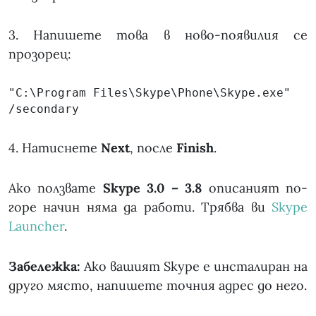
3. Напишете това в ново-появилия се
прозорец:
"C:\Program Files\Skype\Phone\Skype.exe" 
/secondary
4. Натиснете
Next
, после
Finish
.
Ако ползвате
Skype 3.0 – 3.8
описаният по-
горе начин няма да работи. Трябва ви
Skype
Launcher
.
Забележка:
Ако вашият Skype е инсталиран на
друго място, напишете точния адрес до него.