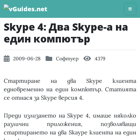
Skip
to
content
Skype 4: Два Skype-a на
един компютър
2009-06-28
Софтуер
4379
Стартиране на два Skype клиента
едновременно на един компютър. Статията
се отнася за Skype версия 4.
Преди излизането на Skype 4, имаше няколко
различни приложения, позволяващи
стартирането на два Skaype клиента на един