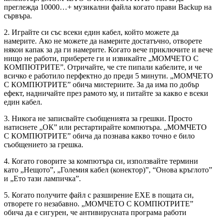
преглежда 10000…+ музикални файлa когато прави Backup на
сървъра.
2. Играйте си със всеки един кабел, който можете да
намерите. Ако не можете да намерите достатъчно, отворете
някои капак за да ги намерите. Когато вече приключите и вече
нищо не работи, приберете ги и извикайте „МОМЧЕТО С
КОМПЮТРИТЕ”. Отричайте, че сте пипали кабелите, и че
всичко е работило перфектно до преди 5 минути. „МОМЧЕТО
С КОМПЮТРИТЕ” обича мистериите. За да има по добър
ефект, надничайте през рамото му, и питайте за какво е всеки
един кабел.
3. Никога не записвайте съобщенията за грешки. Просто
натиснете „ОК” или рестартирайте компютъра. „МОМЧЕТО
С КОМПЮТРИТЕ” обича да познава какво точно е било
съобщението за грешка.
4. Когато говорите за компютъра си, използвайте термини
като „Нещото”, „Големия кабел (конектор)”, “Онова кръглото”
и „Ето тази лампичка”.
5. Когато получите файл с разширение EXE в пощата си,
отворете го незабавно. „МОМЧЕТО С КОМПЮТРИТЕ”
обича да е сигурен, че антивирусната програма работи