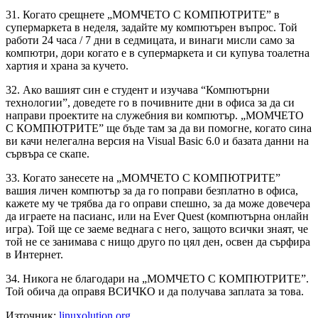
31. Когато срещнете „МОМЧЕТО С КОМПЮТРИТЕ” в
супермаркета в неделя, задайте му компютърен въпрос. Той
работи 24 часа / 7 дни в седмицата, и винаги мисли само за
компютри, дори когато е в супермаркета и си купува тоалетна
хартия и храна за кучето.
32. Ако вашият син е студент и изучава “Компютърни
технологии”, доведете го в почивните дни в офиса за да си
направи проектите на служебния ви компютър. „МОМЧЕТО
С КОМПЮТРИТЕ” ще бъде там за да ви помогне, когато сина
ви качи нелегална версия на Visual Basic 6.0 и базата данни на
сървъра се скапе.
33. Когато занесете на „МОМЧЕТО С КОМПЮТРИТЕ”
вашия личен компютър за да го поправи безплатно в офиса,
кажете му че трябва да го оправи спешно, за да може довечера
да играете на пасианс, или на Ever Quest (компютърна онлайн
игра). Той ще се заеме веднага с него, защото всички знаят, че
той не се занимава с нищо друго по цял ден, освен да сърфира
в Интернет.
34. Никога не благодари на „МОМЧЕТО С КОМПЮТРИТЕ”.
Той обича да оправя ВСИЧКО и да получава заплата за това.
Източник:
linuxolution.org