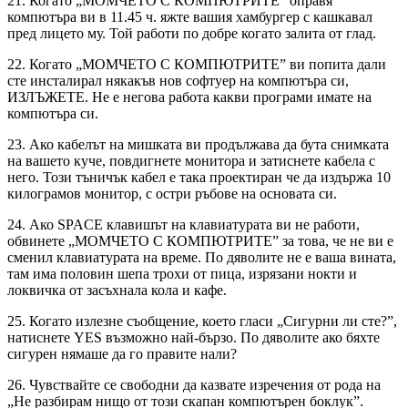
21. Когато „МОМЧЕТО С КОМПЮТРИТЕ” оправя
компютъра ви в 11.45 ч. яжте вашия хамбургер с кашкавал
пред лицето му. Той работи по добре когато залита от глад.
22. Когато „МОМЧЕТО С КОМПЮТРИТЕ” ви попита дали
сте инсталирал някакъв нов софтуер на компютъра си,
ИЗЛЪЖЕТЕ. Не е негова работа какви програми имате на
компютъра си.
23. Ако кабелът на мишката ви продължава да бута снимката
на вашето куче, повдигнете монитора и затиснете кабела с
него. Този тъничък кабел е така проектиран че да издържа 10
килограмов монитор, с остри ръбове на основата си.
24. Ако SPACE клавишът на клавиатурата ви не работи,
обвинете „МОМЧЕТО С КОМПЮТРИТЕ” за това, че не ви е
сменил клавиатурата на време. По дяволите не е ваша вината,
там има половин шепа трохи от пица, изрязани нокти и
локвичка от засъхнала кола и кафе.
25. Когато излезне съобщение, което гласи „Сигурни ли сте?”,
натиснете YES възможно най-бързо. По дяволите ако бяхте
сигурен нямаше да го правите нали?
26. Чувствайте се свободни да казвате изречения от рода на
„Не разбирам нищо от този скапан компютърен боклук”.