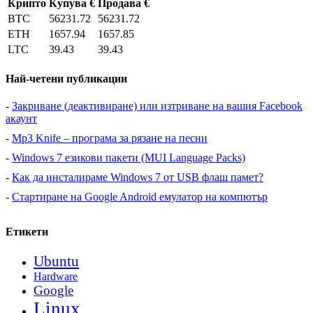
Крипто
Купува €
Продава €
BTC
56231.72
56231.72
ETH
1657.94
1657.85
LTC
39.43
39.43
Най-четени публикации
-
Закриване (деактивиране) или изтриване на вашия Facebook
акаунт
-
Mp3 Knife – програма за рязане на песни
-
Windows 7 езикови пакети (MUI Language Packs)
-
Как да инсталираме Windows 7 от USB флаш памет?
-
Стартиране на Google Android емулатор на компютър
Етикети
Ubuntu
Hardware
Google
Linux