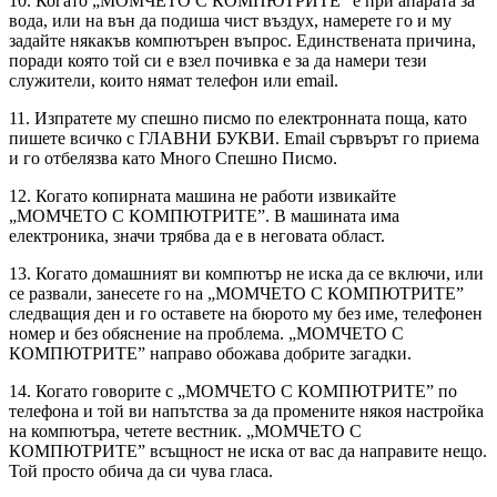
10. Когато „МОМЧЕТО С КОМПЮТРИТЕ” е при апарата за
вода, или на вън да подиша чист въздух, намерете го и му
задайте някакъв компютърен въпрос. Единствената причина,
поради която той си е взел почивка е за да намери тези
служители, които нямат телефон или email.
11. Изпратете му спешно писмо по електронната поща, като
пишете всичко с ГЛАВНИ БУКВИ. Email сървърът го приема
и го отбелязва като Много Спешно Писмо.
12. Когато копирната машина не работи извикайте
„МОМЧЕТО С КОМПЮТРИТЕ”. В машината има
електроника, значи трябва да е в неговата област.
13. Когато домашният ви компютър не иска да се включи, или
се развали, занесете го на „МОМЧЕТО С КОМПЮТРИТЕ”
следващия ден и го оставете на бюрото му без име, телефонен
номер и без обяснение на проблема. „МОМЧЕТО С
КОМПЮТРИТЕ” направо обожава добрите загадки.
14. Когато говорите с „МОМЧЕТО С КОМПЮТРИТЕ” по
телефона и той ви напътства за да промените някоя настройка
на компютъра, четете вестник. „МОМЧЕТО С
КОМПЮТРИТЕ” всъщност не иска от вас да направите нещо.
Той просто обича да си чува гласа.