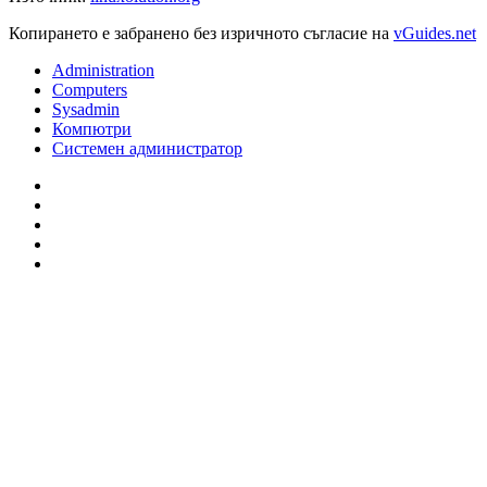
Копирането е забранено без изричното съгласие на
vGuides.net
Administration
Computers
Sysadmin
Компютри
Системен администратор