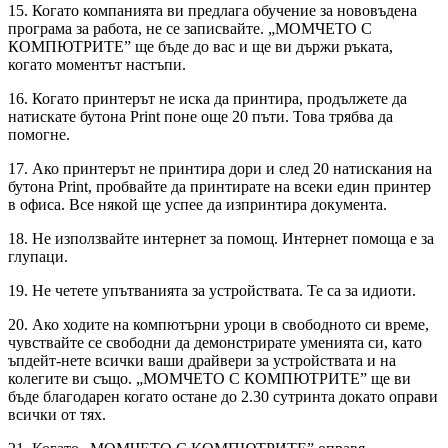
15. Когато компанията ви предлага обучение за нововъдена
програма за работа, не се записвайте. „МОМЧЕТО С
КОМПЮТРИТЕ” ще бъде до вас и ще ви държи ръката,
когато моментът настъпи.
16. Когато принтерът не иска да принтира, продължете да
натискате бутона Print поне още 20 пъти. Това трябва да
помогне.
17. Ако принтерът не принтира дори и след 20 натискания на
бутона Print, пробвайте да принтирате на всеки един принтер
в офиса. Все някой ще успее да изпринтира документа.
18. Не използвайте интернет за помощ. Интернет помоща е за
глупаци.
19. Не четете упътванията за устройствата. Те са за идиоти.
20. Ако ходите на компютърни уроци в свободното си време,
чувствайте се свободни да демонстрирате уменията си, като
ъпдейт-нете всички ваши драйвери за устройствата и на
колегите ви също. „МОМЧЕТО С КОМПЮТРИТЕ” ще ви
бъде благодарен когато остане до 2.30 сутринта докато оправи
всички от тях.