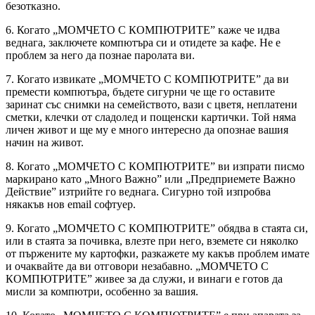
безотказно.
6. Когато „МОМЧЕТО С КОМПЮТРИТЕ” каже че идва
веднага, заключете компютъра си и отидете за кафе. Не е
проблем за него да познае паролата ви.
7. Когато извикате „МОМЧЕТО С КОМПЮТРИТЕ” да ви
премести компютъра, бъдете сигурни че ще го оставите
заринат със снимки на семейството, вази с цветя, неплатени
сметки, клечки от сладолед и пощенски картички. Той няма
личен живот и ще му е много интересно да опознае вашия
начин на живот.
8. Когато „МОМЧЕТО С КОМПЮТРИТЕ” ви изпрати писмо
маркирано като „Много Важно” или „Предприемете Важно
Действие” изтрийте го веднага. Сигурно той изпробва
някакъв нов email софтуер.
9. Когато „МОМЧЕТО С КОМПЮТРИТЕ” обядва в стаята си,
или в стаята за почивка, влезте при него, вземете си няколко
от пържените му картофки, разкажете му какъв проблем имате
и очаквайте да ви отговори незабавно. „МОМЧЕТО С
КОМПЮТРИТЕ” живее за да служи, и винаги е готов да
мисли за компютри, особенно за вашия.