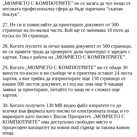
„МОМЧЕТО С КОМПЮТРИТЕ” не се засяга да чуе нещо от
неговата професионална сфера да бъде наричано “скапан
боклук”.
27. Не си и помисляйте да принтирате документ от 500
страници на по-малки части. Кой ще се занимава 10 пъти да
пуска по 50 страници.
28. Когато пуснете за печат вашия документ от 500 страници,
не си правете труда да проверите дали принтерът е зареден с
хартия. Това е работа на „МОМЧЕТО С КОМПЮТРИТЕ”.
29. Когато „МОМЧЕТО С КОМПЮТРИТЕ” ви се обади 30
минути по-късно и ви съобщи че в принтера остават 24 листа
хартия, а вие трябва да изпринтирате още 150 страници от
вашия 500 листов документ, и след вас има още 9 чакащи
заявки за принтиране, питайте го защо не е сложил още
хартия.
30. Когато получите 130 MB видео файл изпратете го до
всички във фирмата като писмо по електронната поща, и го
маркирате като писмо с Висок Приоритет. „МОМЧЕТО С
КОМПЮТРИТЕ” има достатъчно свободно място и
процесорен капацитет на новия mail сървър за такива важни
неща.