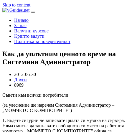
Skip to content
Начало
За нас
Валутни курсове
Крипто валути
Политика за поверителност
Как да уплътним ценното време на
Системния Администратор
2012-06-30
Други
8969
Съвети към всички потребители.
(за улеснение ще наречем Системния Администратор –
„МОМЧЕТО С КОМПЮТРИТЕ”)
1. Бъдете сигурни че записвате цялата си музика на сървъра.
Няма смисъл да запълвате свободното си място на работния
компютър. „МОМЧЕТО С КОМПЮТРИТЕ” обича да