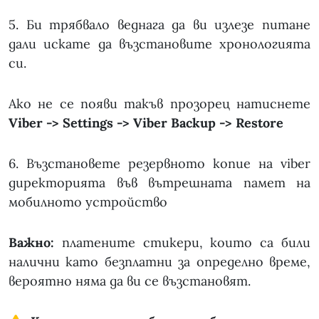
5. Би трябвало веднага да ви излезе питане
дали искате да възстановите хронологията
си.
Ако не се появи такъв прозорец натиснете
Viber -> Settings -> Viber Backup -> Restore
6. Възстановете резервното копие на viber
директорията във вътрешната памет на
мобилното устройство
Важно:
платените стикери, които са били
налични като безплатни за определно време,
вероятно няма да ви се възстановят.