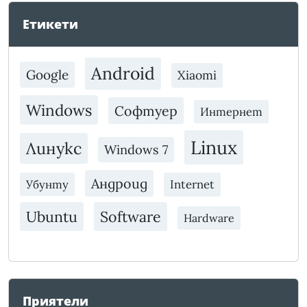
Етикети
Android
Google
Xiaomi
Windows
Софтуер
Интернет
Linux
Линукс
Windows 7
Андроид
Убунту
Internet
Ubuntu
Software
Hardware
Приятели