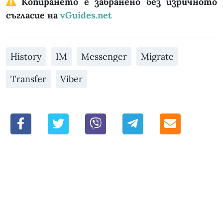
Копирането е забранено без изричното
съгласие на
vGuides.net
History
IM
Messenger
Migrate
Transfer
Viber