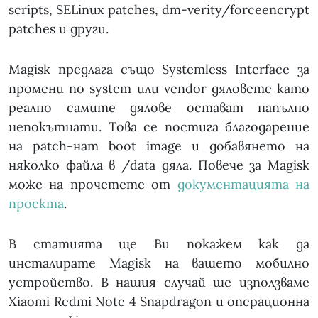
scripts, SELinux patches, dm-verity/forceencrypt
patches и други.
Magisk предлага също Systemless Interface за
промени по system или vendor дяловете като
реално самите дялове остават напълно
непокътнати. Това се постига благодарение
на patch-нат boot image и добавянето на
няколко файла в /data дяла. Повече за Magisk
може на прочетете от
документацията на
проекта
.
В статията ще Ви покажем как да
инсталирате Magisk на вашето мобилно
устройство. В нашия случай ще използваме
Xiaomi Redmi Note 4 Snapdragon и операционна