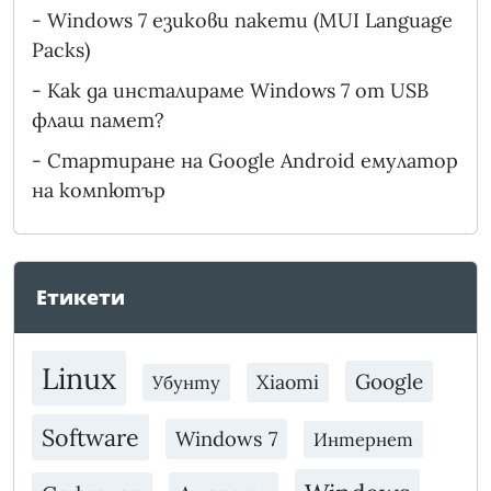
-
Windows 7 езикови пакети (MUI Language
Packs)
-
Как да инсталираме Windows 7 от USB
флаш памет?
-
Стартиране на Google Android емулатор
на компютър
Етикети
Linux
Google
Xiaomi
Убунту
Software
Windows 7
Интернет