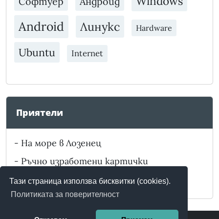
Windows
Софтуер
Андроид
Android
Линукс
Hardware
Ubuntu
Internet
Приятели
-
На море в Лозенец
-
Ръчно изработени картички
-
Забележителности в България
Тази страница използва бисквитки (cookies).
Политиката за поверителност