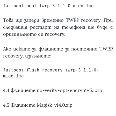
fastboot boot twrp-3.1.1-0-mido.img
Това ще зареди временно TWRP recovery. При
следващия рестарт на телефона ще бъде с
оригиналното си recovery.
Ако искате за флашнете за постоянно TWRP
recovery, изпълнете:
fastboot flash recovery twrp-3.1.1-0-
mido.img
4.4 Флашнете no-verity-opt-encrypt-5.1.zip
4.5 Флашнете Magisk-v14.0.zip