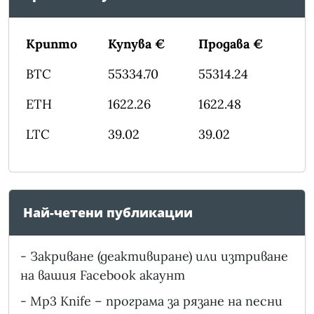
Крипто
Купува €
Продава €
BTC
55334.70
55314.24
ETH
1622.26
1622.48
LTC
39.02
39.02
Най-четени публикации
-
Закриване (деактивиране) или изтриване
на вашия Facebook акаунт
-
Mp3 Knife – програма за рязане на песни