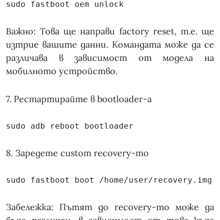
sudo fastboot oem unlock
Важно: Това ще направи factory reset, т.е. ще
изтрие вашите данни. Командата може да се
различава в зависимост от модела на
мобилното устройство.
7. Рестартирайте в bootloader-а
sudo adb reboot bootloader
8. Заредете custom recovery-то
sudo fastboot boot /home/user/recovery.img
Забележка: Пътят до recovery-то може да