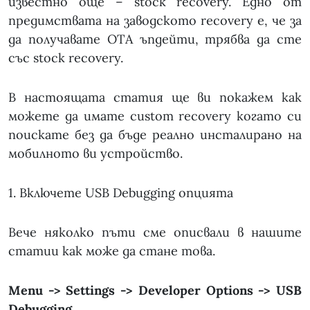
известно още – stock recovery. Едно от
предимствата на заводското recovery е, че за
да получавате OTA ъпдейти, трябва да сте
със stock recovery.
В настоящата статия ще ви покажем как
можете да имате custom recovery когато си
поискате без да бъде реално инсталирано на
мобилното ви устройство.
1. Включете USB Debugging опцията
Вече няколко пъти сме описвали в нашите
статии как може да стане това.
Menu -> Settings -> Developer Options -> USB
Debugging
.