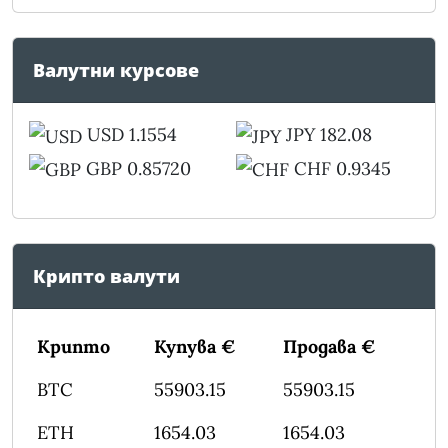
Валутни курсове
USD 1.1554
JPY 182.08
GBP 0.85720
CHF 0.9345
Крипто валути
Крипто
Купува €
Продава €
BTC
55903.15
55903.15
ETH
1654.03
1654.03