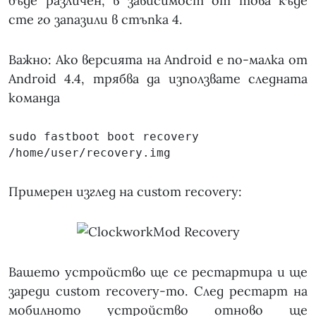
бъде различен, в зависимост от това къде
сте го запазили в стъпка 4.
Важно: Ако версията на Android е по-малка от
Android 4.4, трябва да използвате следната
команда
sudo fastboot boot recovery 
/home/user/recovery.img
Примерен изглед на custom recovery:
Вашето устройство ще се рестартира и ще
зареди custom recovery-то. След рестарт на
мобилното устройство отново ще