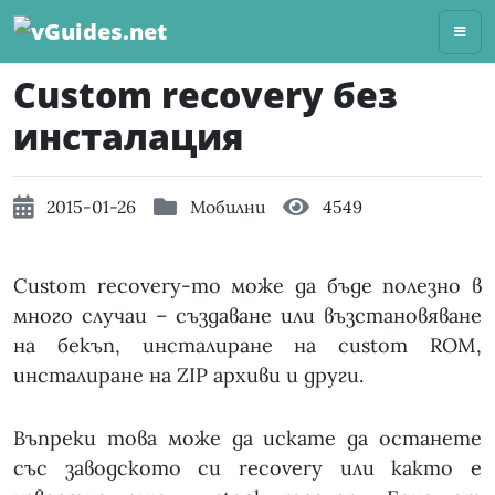
Skip
to
content
Custom recovery без
инсталация
2015-01-26
Мобилни
4549
Custom recovery-то може да бъде полезно в
много случаи – създаване или възстановяване
на бекъп, инсталиране на custom ROM,
инсталиране на ZIP архиви и други.
Въпреки това може да искате да останете
със заводското си recovery или както е