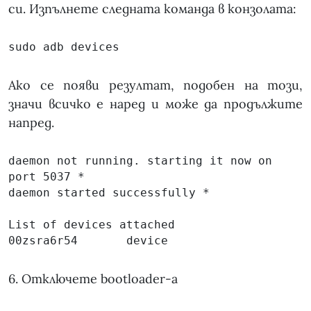
си. Изпълнете следната команда в конзолата:
sudo adb devices
Ако се появи резултат, подобен на този,
значи всичко е наред и може да продължите
напред.
daemon not running. starting it now on 
port 5037 *

daemon started successfully *

List of devices attached

00zsra6r54       device
6. Отключете bootloader-а