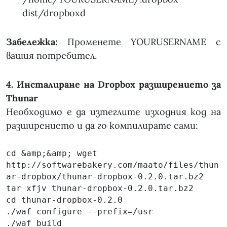
dist/dropboxd
Забележка:
Променете YOURUSERNAME с
вашия потребител.
4. Инсталиране на Dropbox разширението за
Thunar
Необходимо е да изтеглите изходния код на
разширението и да го компилирате сами:
cd &amp;&amp; wget 
http://softwarebakery.com/maato/files/thun
ar-dropbox/thunar-dropbox-0.2.0.tar.bz2

tar xfjv thunar-dropbox-0.2.0.tar.bz2

cd thunar-dropbox-0.2.0

./waf configure --prefix=/usr

./waf build
