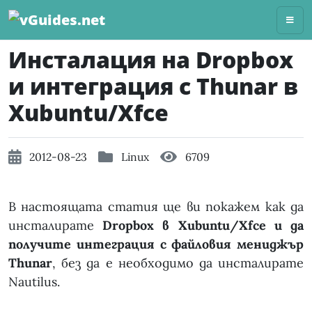
Skip
to
content
Инсталация на Dropbox
и интеграция с Thunar в
Xubuntu/Xfce
2012-08-23
Linux
6709
В настоящата статия ще ви покажем как да
инсталирате
Dropbox в Xubuntu/Xfce и да
получите интеграция с файловия мениджър
Thunar
, без да е необходимо да инсталирате
Nautilus.