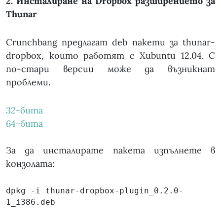
2. Инсталиране на Dropbox разширението за
Thunar
Crunchbang предлагат deb пакети за thunar-
dropbox, които работят с Xubuntu 12.04. С
по-стари версии може да възникнат
проблеми.
32-бита
64-бита
За да инсталирате пакета изпълнете в
конзолата:
dpkg -i thunar-dropbox-plugin_0.2.0-
1_i386.deb