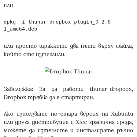
или
dpkg -i thunar-dropbox-plugin_0.2.0-
1_amd64.deb
или просто щракнете два пъти върху файла,
който сте изтеглили.
Забележка: За да работи thunar-dropbox,
Dropbox трябва да е стартиран.
Ако използвате по-стара версия на Xubuntu
или друга дистрибуция с Xfce графична среда,
можете да изтеглите и инсталирате ръчно