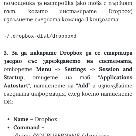
помощника за настройка (ако това е първият
път, когато инсталирате Dropbox)
изпълнете следната команда в конзолата:
~/.dropbox-dist/dropboxd
3. За да накарате Dropbox да се стартира
заедно със зареждането на системата
,
отворете
Menu -> Settings -> Session and
Startup
, отидете на таб “
Applications
Autostart
“, натиснете на “
Add
” и използвайте
следната информация, след което натиснете
OK:
Name
– Dropbox
Command
–
/home/YOURUSERNAME/.dropbox-