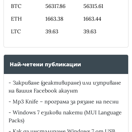
BTC
56317.86
56315.61
ETH
1663.38
1663.44
LTC
39.63
39.63
Най-четени публикации
-
Закриване (деактивиране) или изтриване
на вашия Facebook акаунт
-
Mp3 Knife – програма за рязане на песни
-
Windows 7 езикови пакети (MUI Language
Packs)
-
Как да инсталираме Windows 7 от USB