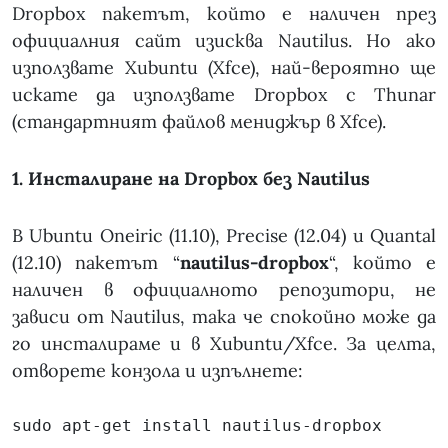
Dropbox пакетът, който е наличен през
официалния сайт изисква Nautilus. Но ако
използвате Xubuntu (Xfce), най-вероятно ще
искате да използвате Dropbox с Thunar
(стандартният файлов мениджър в Xfce).
1. Инсталиране на Dropbox без Nautilus
В Ubuntu Oneiric (11.10), Precise (12.04) и Quantal
(12.10) пакетът “
nautilus-dropbox
“, който е
наличен в официалното репозитори, не
зависи от Nautilus, така че спокойно може да
го инсталираме и в Xubuntu/Xfce. За целта,
отворете конзола и изпълнете:
sudo apt-get install nautilus-dropbox