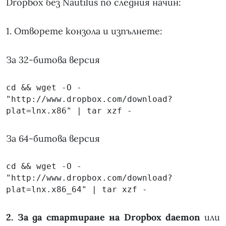
Dropbox без Nautilus по следния начин:
1. Отворете конзола и изпълнете:
За 32-битова версия
cd && wget -O - 
"http://www.dropbox.com/download?
plat=lnx.x86" | tar xzf -
За 64-битова версия
cd && wget -O - 
"http://www.dropbox.com/download?
plat=lnx.x86_64" | tar xzf -
2. За да стартиране на Dropbox daemon
или