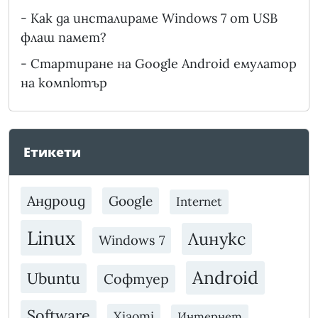
-
Как да инсталираме Windows 7 от USB
флаш памет?
-
Стартиране на Google Android емулатор
на компютър
Етикети
Андроид
Google
Internet
Linux
Линукс
Windows 7
Android
Ubuntu
Софтуер
Software
Xiaomi
Интернет