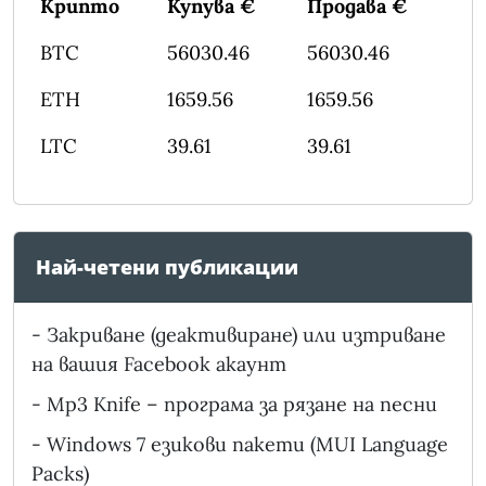
Крипто
Купува €
Продава €
BTC
56030.46
56030.46
ETH
1659.56
1659.56
LTC
39.61
39.61
Най-четени публикации
-
Закриване (деактивиране) или изтриване
на вашия Facebook акаунт
-
Mp3 Knife – програма за рязане на песни
-
Windows 7 езикови пакети (MUI Language
Packs)