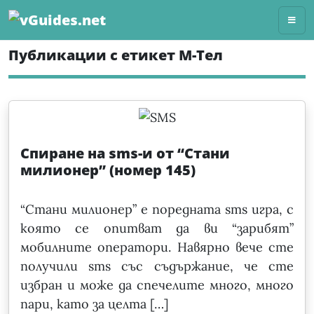
Skip
to
content
Публикации с етикет М-Тел
Спиране на sms-и от “Стани
милионер” (номер 145)
“Стани милионер” е поредната sms игра, с
която се опитват да ви “зарибят”
мобилните оператори. Навярно вече сте
получили sms със съдържание, че сте
избран и може да спечелите много, много
пари, като за целта […]