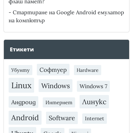
флаш памет?
-
Стартиране на Google Android емулатор
на компютър
Етикети
Софтуер
Убунту
Hardware
Linux
Windows
Windows 7
Линукс
Андроид
Интернет
Android
Software
Internet