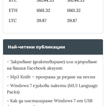
BTC
56244.33
56244.33
ETH
1661.32
1661.32
LTC
39.87
39.87
Най-четени публикации
-
Закриване (деактивиране) или изтриване
на вашия Facebook акаунт
-
Mp3 Knife – програма за рязане на песни
-
Windows 7 езикови пакети (MUI Language
Packs)
-
Как да инсталираме Windows 7 от USB