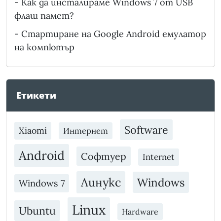
-
Как да инсталираме Windows 7 от USB
флаш памет?
-
Стартиране на Google Android емулатор
на компютър
Етикети
Software
Xiaomi
Интернет
Android
Софтуер
Internet
Линукс
Windows
Windows 7
Linux
Ubuntu
Hardware