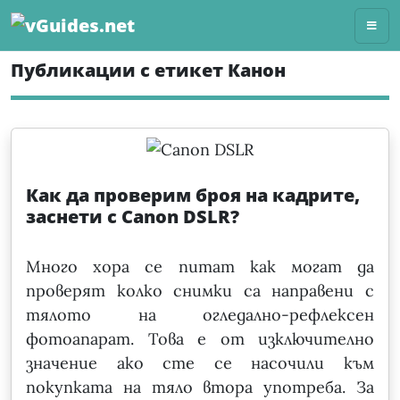
Skip
to
content
Публикации с етикет Канон
Как да проверим броя на кадрите,
заснети с Canon DSLR?
Много хора се питат как могат да
проверят колко снимки са направени с
тялото на огледално-рефлексен
фотоапарат. Това е от изключително
значение ако сте се насочили към
покупката на тяло втора употреба. За