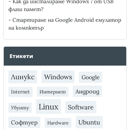
-
Как да инсталираме Windows 7 от USB
флаш памет?
-
Стартиране на Google Android емулатор
на компютър
Етикети
Линукс
Windows
Google
Андроид
Internet
Интернет
Linux
Software
Убунту
Ubuntu
Софтуер
Hardware