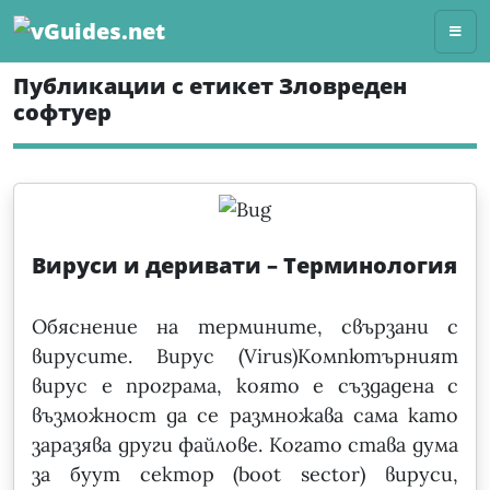
Skip
to
content
Публикации с етикет Зловреден
софтуер
Вируси и деривати – Терминология
Обяснение на термините, свързани с
вирусите. Вирус (Virus)Компютърният
вирус е програма, която е създадена с
възможност да се размножава сама като
заразява други файлове. Когато става дума
за буут сектор (boot sector) вируси,