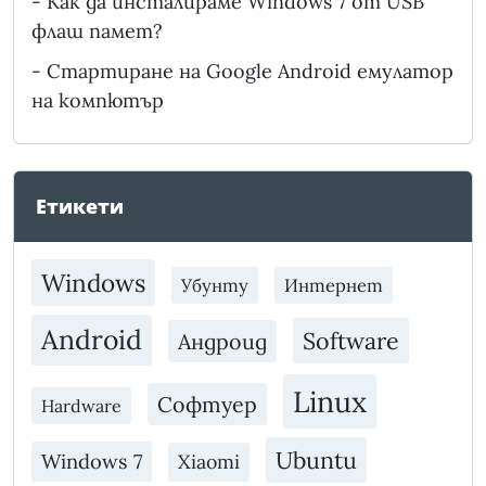
-
Как да инсталираме Windows 7 от USB
флаш памет?
-
Стартиране на Google Android емулатор
на компютър
Етикети
Windows
Убунту
Интернет
Android
Software
Андроид
Linux
Софтуер
Hardware
Ubuntu
Windows 7
Xiaomi