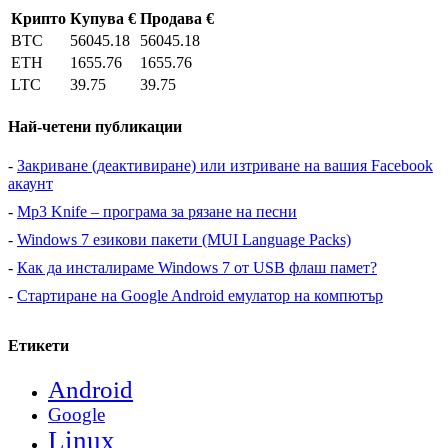
Крипто
Купува €
Продава €
BTC
56045.18
56045.18
ETH
1655.76
1655.76
LTC
39.75
39.75
Най-четени публикации
-
Закриване (деактивиране) или изтриване на вашия Facebook
акаунт
-
Mp3 Knife – програма за рязане на песни
-
Windows 7 езикови пакети (MUI Language Packs)
-
Как да инсталираме Windows 7 от USB флаш памет?
-
Стартиране на Google Android емулатор на компютър
Етикети
Android
Google
Linux