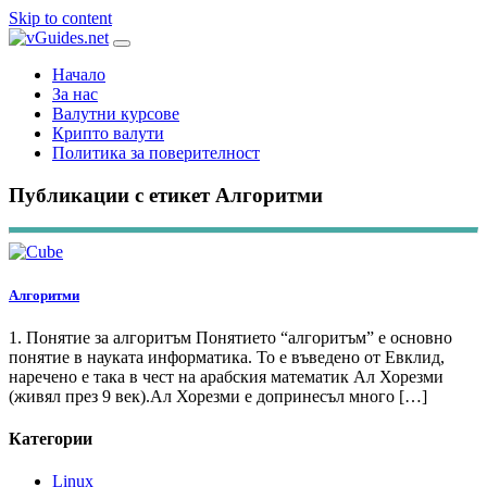
Skip to content
Начало
За нас
Валутни курсове
Крипто валути
Политика за поверителност
Публикации с етикет Алгоритми
Алгоритми
1. Понятие за алгоритъм Понятието “алгоритъм” е основно
понятие в науката информатика. То е въведено от Евклид,
наречено е така в чест на арабския математик Ал Хорезми
(живял през 9 век).Ал Хорезми е допринесъл много […]
Категории
Linux